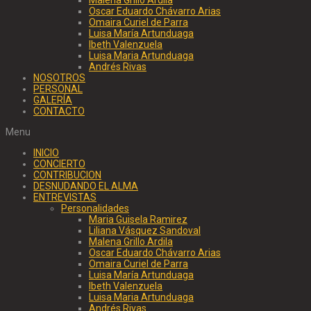
Oscar Eduardo Chávarro Arias
Omaira Curiel de Parra
Luisa María Artunduaga
Ibeth Valenzuela
Luisa Maria Artunduaga
Andrés Rivas
NOSOTROS
PERSONAL
GALERÍA
CONTACTO
Menu
INICIO
CONCIERTO
CONTRIBUCION
DESNUDANDO EL ALMA
ENTREVISTAS
Personalidades
Maria Guisela Ramirez
Liliana Vásquez Sandoval
Malena Grillo Ardila
Oscar Eduardo Chávarro Arias
Omaira Curiel de Parra
Luisa María Artunduaga
Ibeth Valenzuela
Luisa Maria Artunduaga
Andrés Rivas