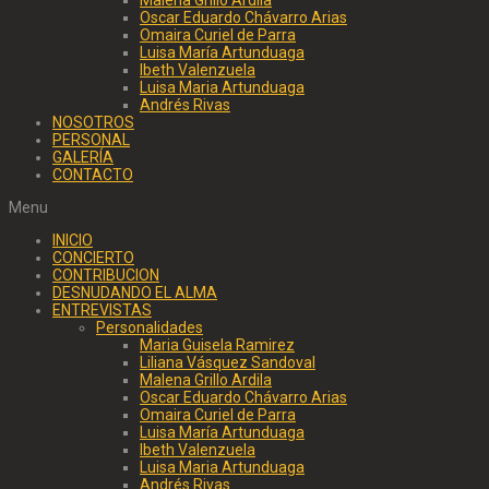
Oscar Eduardo Chávarro Arias
Omaira Curiel de Parra
Luisa María Artunduaga
Ibeth Valenzuela
Luisa Maria Artunduaga
Andrés Rivas
NOSOTROS
PERSONAL
GALERÍA
CONTACTO
Menu
INICIO
CONCIERTO
CONTRIBUCION
DESNUDANDO EL ALMA
ENTREVISTAS
Personalidades
Maria Guisela Ramirez
Liliana Vásquez Sandoval
Malena Grillo Ardila
Oscar Eduardo Chávarro Arias
Omaira Curiel de Parra
Luisa María Artunduaga
Ibeth Valenzuela
Luisa Maria Artunduaga
Andrés Rivas