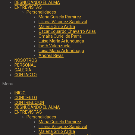
DESNUDANDO EL ALMA
ENTREVISTAS
Personalidades
Maria Guisela Ramirez
Liliana Vásquez Sandoval
Malena Grillo Ardila
Oscar Eduardo Chávarro Arias
Omaira Curiel de Parra
Luisa María Artunduaga
Ibeth Valenzuela
Luisa Maria Artunduaga
Andrés Rivas
NOSOTROS
PERSONAL
GALERÍA
CONTACTO
Menu
INICIO
CONCIERTO
CONTRIBUCION
DESNUDANDO EL ALMA
ENTREVISTAS
Personalidades
Maria Guisela Ramirez
Liliana Vásquez Sandoval
Malena Grillo Ardila