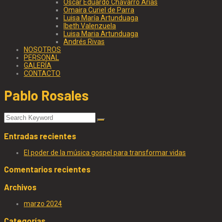
Oscar Eduardo Chávarro Arias
Omaira Curiel de Parra
Luisa María Artunduaga
Ibeth Valenzuela
Luisa Maria Artunduaga
Andrés Rivas
NOSOTROS
PERSONAL
GALERÍA
CONTACTO
Pablo Rosales
Entradas recientes
El poder de la música gospel para transformar vidas
Comentarios recientes
Archivos
marzo 2024
Categorías