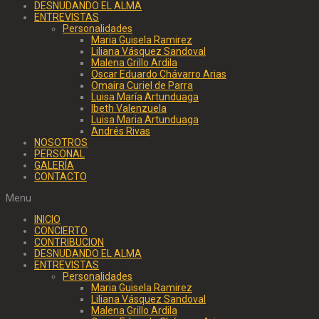
DESNUDANDO EL ALMA
ENTREVISTAS
Personalidades
Maria Guisela Ramirez
Liliana Vásquez Sandoval
Malena Grillo Ardila
Oscar Eduardo Chávarro Arias
Omaira Curiel de Parra
Luisa María Artunduaga
Ibeth Valenzuela
Luisa Maria Artunduaga
Andrés Rivas
NOSOTROS
PERSONAL
GALERÍA
CONTACTO
Menu
INICIO
CONCIERTO
CONTRIBUCION
DESNUDANDO EL ALMA
ENTREVISTAS
Personalidades
Maria Guisela Ramirez
Liliana Vásquez Sandoval
Malena Grillo Ardila