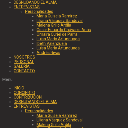
DESNUDANDO EL ALMA
ENTREVISTAS
Personalidades
Maria Guisela Ramirez
Liliana Vásquez Sandoval
Malena Grillo Ardila
Oscar Eduardo Chávarro Arias
Omaira Curiel de Parra
Luisa María Artunduaga
Ibeth Valenzuela
Luisa Maria Artunduaga
Andrés Rivas
NOSOTROS
PERSONAL
GALERÍA
CONTACTO
Menu
INICIO
CONCIERTO
CONTRIBUCION
DESNUDANDO EL ALMA
ENTREVISTAS
Personalidades
Maria Guisela Ramirez
Liliana Vásquez Sandoval
Malena Grillo Ardila