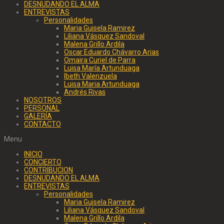
DESNUDANDO EL ALMA
ENTREVISTAS
Personalidades
Maria Guisela Ramirez
Liliana Vásquez Sandoval
Malena Grillo Ardila
Oscar Eduardo Chávarro Arias
Omaira Curiel de Parra
Luisa María Artunduaga
Ibeth Valenzuela
Luisa Maria Artunduaga
Andrés Rivas
NOSOTROS
PERSONAL
GALERÍA
CONTACTO
Menu
INICIO
CONCIERTO
CONTRIBUCION
DESNUDANDO EL ALMA
ENTREVISTAS
Personalidades
Maria Guisela Ramirez
Liliana Vásquez Sandoval
Malena Grillo Ardila