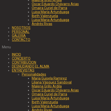
Oscar Eduardo Chávarro Arias
Omaira Curiel de Parra
Luisa María Artunduaga
Ibeth Valenzuela
Luisa Maria Artunduaga
Andrés Rivas
NOSOTROS
PERSONAL
GALERÍA
CONTACTO
Menu
INICIO
CONCIERTO
CONTRIBUCION
DESNUDANDO EL ALMA
ENTREVISTAS
Personalidades
Maria Guisela Ramirez
Liliana Vásquez Sandoval
Malena Grillo Ardila
Oscar Eduardo Chávarro Arias
Omaira Curiel de Parra
Luisa María Artunduaga
Ibeth Valenzuela
Luisa Maria Artunduaga
Andrés Rivas