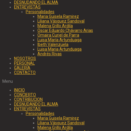
DESNUDANDO EL ALMA
ENTREVISTAS
Personalidades
Maria Guisela Ramirez
Liliana Vásquez Sandoval
Malena Grillo Ardila
Oscar Eduardo Chávarro Arias
Omaira Curiel de Parra
Luisa María Artunduaga
Ibeth Valenzuela
Luisa Maria Artunduaga
Andrés Rivas
NOSOTROS
PERSONAL
GALERÍA
CONTACTO
Menu
INICIO
CONCIERTO
CONTRIBUCION
DESNUDANDO EL ALMA
ENTREVISTAS
Personalidades
Maria Guisela Ramirez
Liliana Vásquez Sandoval
Malena Grillo Ardila