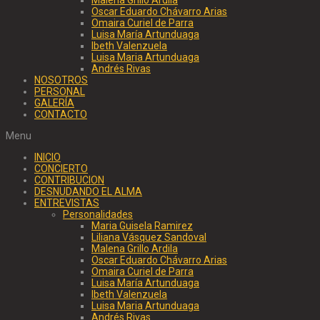
Oscar Eduardo Chávarro Arias
Omaira Curiel de Parra
Luisa María Artunduaga
Ibeth Valenzuela
Luisa Maria Artunduaga
Andrés Rivas
NOSOTROS
PERSONAL
GALERÍA
CONTACTO
Menu
INICIO
CONCIERTO
CONTRIBUCION
DESNUDANDO EL ALMA
ENTREVISTAS
Personalidades
Maria Guisela Ramirez
Liliana Vásquez Sandoval
Malena Grillo Ardila
Oscar Eduardo Chávarro Arias
Omaira Curiel de Parra
Luisa María Artunduaga
Ibeth Valenzuela
Luisa Maria Artunduaga
Andrés Rivas