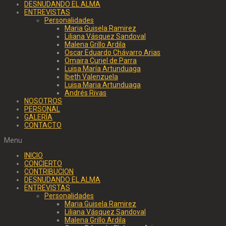
DESNUDANDO EL ALMA
ENTREVISTAS
Personalidades
Maria Guisela Ramirez
Liliana Vásquez Sandoval
Malena Grillo Ardila
Oscar Eduardo Chávarro Arias
Omaira Curiel de Parra
Luisa María Artunduaga
Ibeth Valenzuela
Luisa Maria Artunduaga
Andrés Rivas
NOSOTROS
PERSONAL
GALERÍA
CONTACTO
Menu
INICIO
CONCIERTO
CONTRIBUCION
DESNUDANDO EL ALMA
ENTREVISTAS
Personalidades
Maria Guisela Ramirez
Liliana Vásquez Sandoval
Malena Grillo Ardila