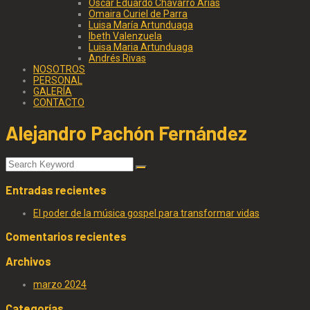
Oscar Eduardo Chávarro Arias
Omaira Curiel de Parra
Luisa María Artunduaga
Ibeth Valenzuela
Luisa Maria Artunduaga
Andrés Rivas
NOSOTROS
PERSONAL
GALERÍA
CONTACTO
Alejandro Pachón Fernández
Entradas recientes
El poder de la música gospel para transformar vidas
Comentarios recientes
Archivos
marzo 2024
Categorías